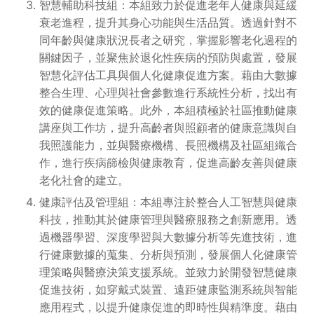
智慧輔助科技組：本組致力於促進老年人健康與延緩
衰老進程，提升其身心功能與生活品質。透過針對不
同年齡與健康狀況長者之研究，掌握影響老化過程的
關鍵因子，並聚焦於退化性疾病的預防與處置，發展
智慧化評估工具與個人化健康促進方案。藉由大數據
整合生理、心理與社會參數進行系統性分析，找出有
效的健康促進策略。此外，本組積極於社區推動健康
講座與工作坊，提升高齡者與照顧者的健康意識與自
我照護能力，並與醫療機構、長照機構及社區組織合
作，進行疾病篩檢與健康教育，促進高齡友善與健康
老化社會的建立。
健康評估及管理組：本組專注於整合人工智慧與健康
科技，推動其於健康管理與醫療服務之創新應用。透
過機器學習、深度學習與大數據分析等先進技術，進
行健康數據的蒐集、分析與預測，發展個人化健康管
理策略與醫療決策支援系統。並致力於開發智慧健康
促進技術，如穿戴式裝置、遠距健康監測系統與智能
應用程式，以提升健康促進的即時性與精準度。藉由