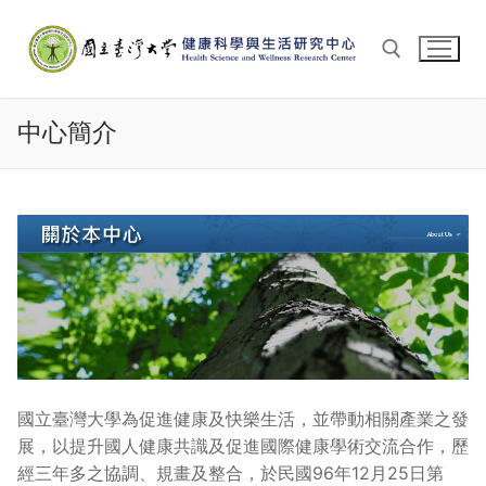
Skip
to
content
中心簡介
Search for:
國立臺灣大學為促進健康及快樂生活，並帶動相關產業之發
展，以提升國人健康共識及促進國際健康學術交流合作，歷
經三年多之協調、規畫及整合，於民國96年12月25日第