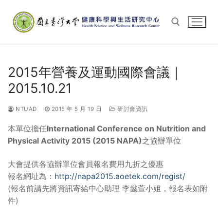
Skip
to
content
Search for:
2015年營養及運動國際會議｜
2015.10.21
NTUAD
2015 年 5 月 19 日
研討會資訊
本單位擔任
International Conference on Nutrition and
Physical Activity 2015 (2015 NAPA)
之協辦單位
大會提供各協辦單位會員報名費用九折之優惠
報名網址為：
http://napa2015.aoetek.com/regist/
(報名前請先將資訊寄給中心助理 李懿萱小姐，報名表如附
件)