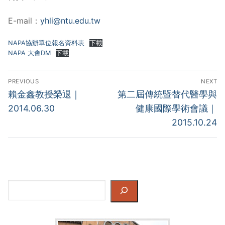
E-mail：
yhli@ntu.edu.tw
NAPA協辦單位報名資料表
下載
NAPA 大會DM
下載
Post
PREVIOUS
NEXT
navigation
Previous
Next
賴金鑫教授榮退｜
第二屆傳統暨替代醫學與
post:
post:
2014.06.30
健康國際學術會議｜
2015.10.24
Search