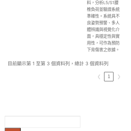
料，分析L5/S1腰
椎負荷並驗證系統
準確性。系統具不
良姿勢預警、多人
體辨識與視覺化介
面，具穩定性與實
用性，可作為預防
下背傷害之依據。
目前顯示第 1 至第 3 個資料列，總計 3 個資料列
❮
1
❯
搜
尋