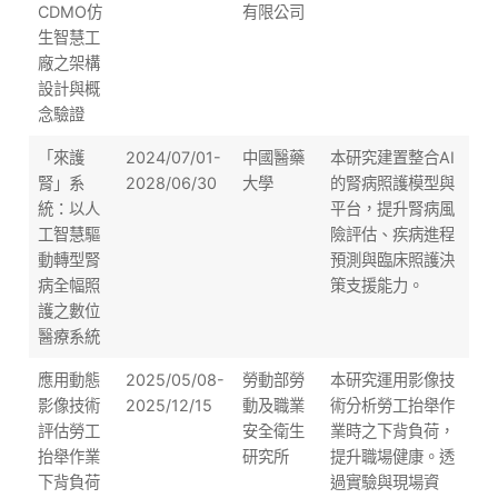
CDMO仿
有限公司
生智慧工
廠之架構
設計與概
念驗證
「來護
2024/07/01-
中國醫藥
本研究建置整合AI
腎」系
2028/06/30
大學
的腎病照護模型與
統：以人
平台，提升腎病風
工智慧驅
險評估、疾病進程
動轉型腎
預測與臨床照護決
病全幅照
策支援能力。
護之數位
醫療系統
應用動態
2025/05/08-
勞動部勞
本研究運用影像技
影像技術
2025/12/15
動及職業
術分析勞工抬舉作
評估勞工
安全衛生
業時之下背負荷，
抬舉作業
研究所
提升職場健康。透
下背負荷
過實驗與現場資