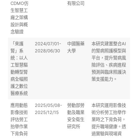
CDMO仿
有限公司
生智慧工
廠之架構
設計與概
念驗證
「來護
2024/07/01-
中國醫藥
本研究建置整合AI
腎」系
2028/06/30
大學
的腎病照護模型與
統：以人
平台，提升腎病風
工智慧驅
險評估、疾病進程
動轉型腎
預測與臨床照護決
病全幅照
策支援能力。
護之數位
醫療系統
應用動態
2025/05/08-
勞動部勞
本研究運用影像技
影像技術
2025/12/15
動及職業
術分析勞工抬舉作
評估勞工
安全衛生
業時之下背負荷，
抬舉作業
研究所
提升職場健康。透
下背負荷
過實驗與現場資