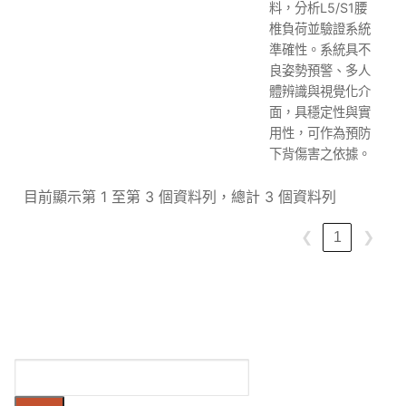
料，分析L5/S1腰
椎負荷並驗證系統
準確性。系統具不
良姿勢預警、多人
體辨識與視覺化介
面，具穩定性與實
用性，可作為預防
下背傷害之依據。
目前顯示第 1 至第 3 個資料列，總計 3 個資料列
❮
1
❯
搜
尋