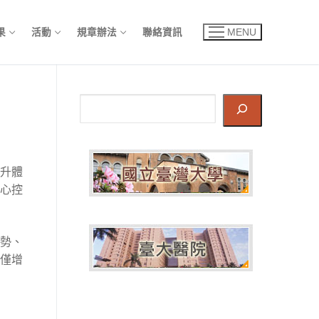
果
活動
規章辦法
聯絡資訊
MENU
搜
尋
升體
心控
勢、
僅增