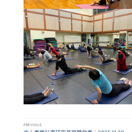
文
PREVIOUS
Previous